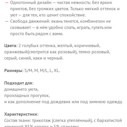
Однотонный дизайн — чистая нежность: без ярких
принтов, без громких цветов. Только мягкий оттенок и
уют — для тех, кто ценит спокойствие.
Свобода движений: екань тянется, комбинезон не
сковывает — в нём удобно спать, играть, гулять или
просто быть рядом с вами.
Цвета:
2 голубых оттенка, желтый, коричневый,
оранжевый(смотрится как розовый), темно розовый,
серый, синий, хаки и черный.
Размеры:
S/M, M, M/L, L, XL.
Подходит для:
домашнего уюта,
прохладных прогулок,
и как дополнение под дождевик или под зимнюю одежду.
Характеристики:
Состав ткани: трикотаж (слегка утеплённый), с бархатистой
изнанкой 95% хлопок и 5% спандекс.