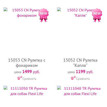
шнура. Украшением может стать рулетка выложенная
кристаллами Сваровски. Великолепие цветов и рисунков
просто завораживает. Такая вещь может стать прекрасным
подарком и ее хозяйке, и ей самой.
Модно, стильно, современно! Гуляем шикарно!
15053 CN Рулетка с
15052 CN Рулетка
фонариком
"Капля"
1499
1199
руб.
руб.
цена
цена
Сравнить
Сравнить