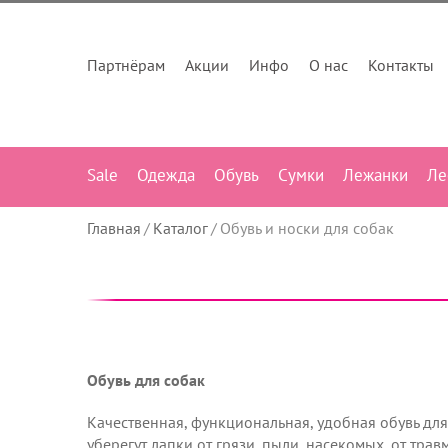
Партнёрам
Акции
Инфо
О нас
Контакты
Sale
Одежда
Обувь
Сумки
Лежанки
Ле
Главная
Каталог
Обувь и носки для собак
Обувь для собак
Качественная, функциональная, удобная обувь для
уберегут лапки от грязи, пыли, насекомых, от трав