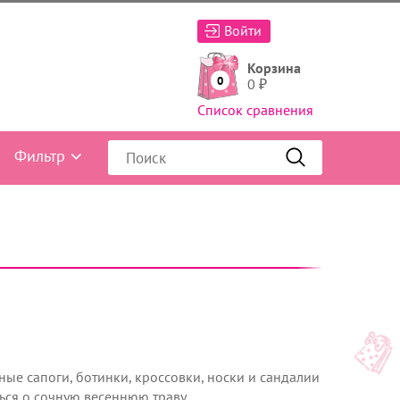
Войти
Корзина
0
0
₽
Список сравнения
Фильтр
ые сапоги, ботинки, кроссовки, носки и сандалии
ться о сочную весеннюю траву.