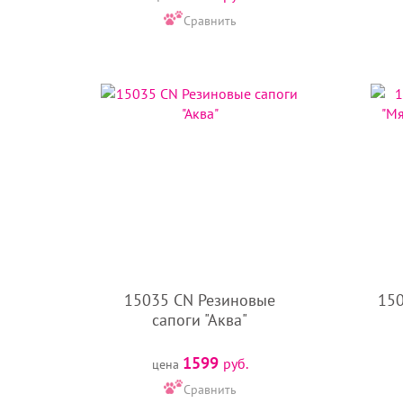
Проверьте правильность цвета, размера и коли
Сравнить
Оформляйте заказ, внимательно заполняя вс
Если у вас возникли вопросы, обязательно задайт
Обратите внимание!
На сайте интернет-магазина 
своевременно вносим правки в каталог.
15035 CN Резиновые
150
сапоги "Аква"
1599
руб.
цена
Сравнить