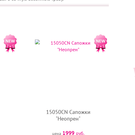
од конкретный образ или повод.
интетических материалов с хлопковым, флисовым,
комфортен для маленьких лапок.
одуманным функционалом.
иксируют обувь, исключая сползание и внезапное
15050CN Сапожки
айн-консультантом (техподдержка 24/7 в правом
"Неопрен"
сли определились с обувью - перенесите товар в
1999
руб.
цена