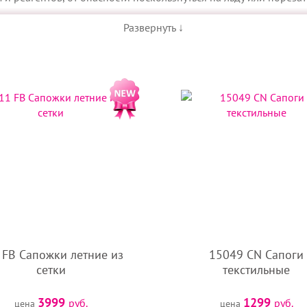
недорого купить собачке обувь или носочки на любой сезон, п
Развернуть ↓
ошвой. Есть возможность подобрать обувь из натуральных и с
ерхний материал не промокает, при этом не парит и в целом 
вылазок на природу. Облегчённые модели с перфорацией и пр
 нескользящей подошвой для безопасности собаки.
ологических особенностей собачьих лап. Застёжки надёжно ф
ет-магазине «ДогБутик»:
 FB Сапожки летние из
15049 CN Сапоги
знаете, как подобрать размер собачке, свяжитесь с нашим онл
сетки
текстильные
ьте товар в «Список сравнения» и выберите лучший вариант. Е
3999
1299
руб.
руб.
цена
цена