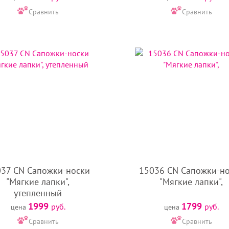
чества. Введите купон на скидку (если он у вас есть).
Сравнить
Сравнить
е графы.
е их до оформления покупки.
«ДогБутик» всегда указано актуальное наличие обуви для соба
37 CN Сапожки-носки
15036 CN Сапожки-н
"Мягкие лапки",
"Мягкие лапки",
утепленный
1999
1799
руб.
руб.
цена
цена
Сравнить
Сравнить