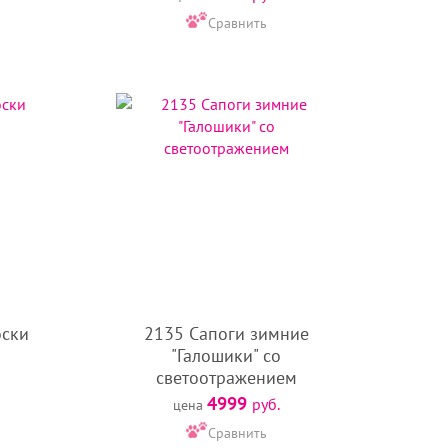
Сравнить
к. Мы оперативно реагируем на изменения и
оски
2135 Сапоги зимние
"Галошики" со
светоотражением
4999
руб.
цена
Сравнить