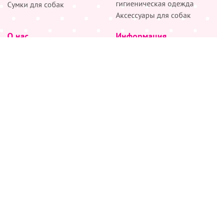
гигиеническая одежда
Сумки для собак
Аксессуары для собак
О нас
Информация
Партнёрам
Снятие мерок
Акции
Доставка
О нас
Возврат
Новости
Где купить
Бренды
Блог
Контакты
Следите за нами
+7 (926) 311-64-74
+7 (495) 314-38-00
Все права защищены ООО “Де Бирс”