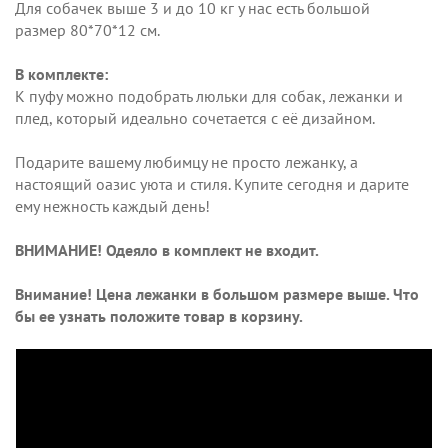
Для собачек выше 3 и до 10 кг у нас есть большой
размер 80*70*12 см.
В комплекте:
К пуфу можно подобрать люльки для собак, лежанки и
плед, который идеально сочетается с её дизайном.
Подарите вашему любимцу не просто лежанку, а
настоящий оазис уюта и стиля. Купите сегодня и дарите
ему нежность каждый день!
ВНИМАНИЕ! Одеяло в комплект не входит.
Внимание! Цена лежанки в большом размере выше. Что
бы ее узнать положите товар в корзину.