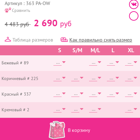
Артикул : 363 PA-OW
Сравнить
2 690
руб
4 483
руб
Таблица размеров
Как правильно снять размер
S
S/M
M/L
L
XL
Бежевый # 89
Коричневый # 225
Красный # 337
Кремовый # 2
В корзину