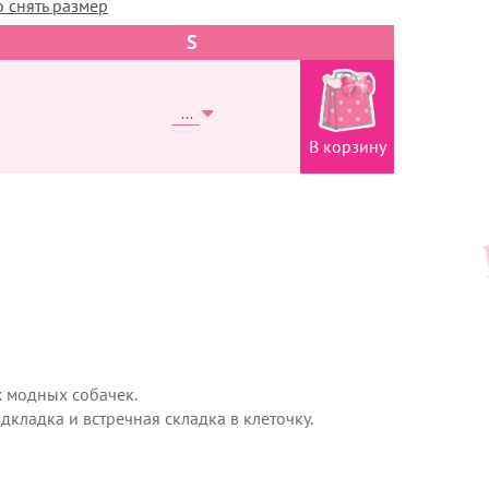
 снять размер
S
В корзину
 модных собачек.
кладка и встречная складка в клеточку.