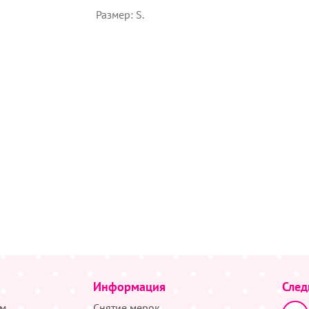
Размер: S.
Информация
След
м
Снятие мерок